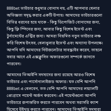
888bet ভাউচার শুধুমাত্র বোনাস নয়, এটি আপনার খেলার
অভিজ্ঞতা সমৃদ্ধ করার একটি উপায়। আমাদের ভাউচারগুলো
বিভিন্ন ধরনের হয়ে থাকে - কিছু ডিপোজিট বোনাসের জন্য,
কিছু ফ্রি স্পিনের জন্য, আবার কিছু বিশেষ ইভেন্ট এবং
টুর্নামেন্টের এন্ট্রির জন্য। আমরা নিয়মিত নতুন ভাউচার লঞ্চ
করি বিশেষ উৎসব, খেলাধুলার ইভেন্ট এবং অন্যান্য উপলক্ষে।
আপনি যদি আমাদের নিউজলেটার সাবস্ক্রাইব করেন, তাহলে
সবার আগে এই এক্সক্লুসিভ অফারগুলো সম্পর্কে জানতে
পারবেন।
আমাদের ভিআইপি সদস্যদের জন্য রয়েছে আরও বিশেষ
ভাউচার এবং পার্সোনালাইজড অফার। যত বেশি আপনি
888bet এ খেলবেন, তত বেশি আপনি আমাদের লয়্যালটি
প্রোগ্রামে পয়েন্ট অর্জন করবেন। এই পয়েন্টগুলো আপনি
ভাউচারে রূপান্তরিত করতে পারবেন অথবা সরাসরি ক্যাশ
হিসেবে উইথড্র করতে পারবেন। আমাদের ভিআইপি সদস্যরা