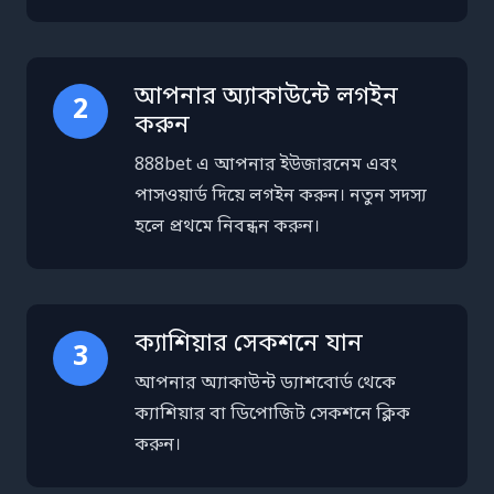
আপনার অ্যাকাউন্টে লগইন
2
করুন
888bet এ আপনার ইউজারনেম এবং
পাসওয়ার্ড দিয়ে লগইন করুন। নতুন সদস্য
হলে প্রথমে নিবন্ধন করুন।
ক্যাশিয়ার সেকশনে যান
3
আপনার অ্যাকাউন্ট ড্যাশবোর্ড থেকে
ক্যাশিয়ার বা ডিপোজিট সেকশনে ক্লিক
করুন।