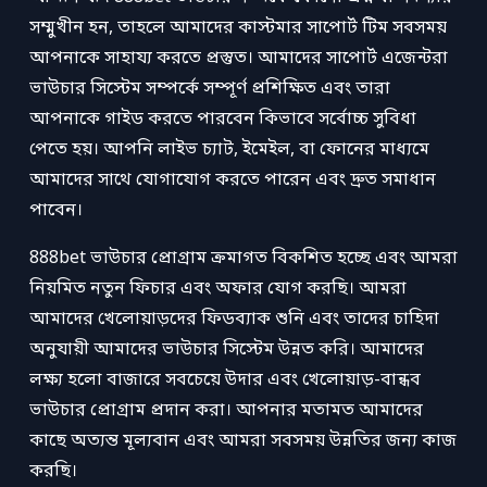
সম্মুখীন হন, তাহলে আমাদের কাস্টমার সাপোর্ট টিম সবসময়
আপনাকে সাহায্য করতে প্রস্তুত। আমাদের সাপোর্ট এজেন্টরা
ভাউচার সিস্টেম সম্পর্কে সম্পূর্ণ প্রশিক্ষিত এবং তারা
আপনাকে গাইড করতে পারবেন কিভাবে সর্বোচ্চ সুবিধা
পেতে হয়। আপনি লাইভ চ্যাট, ইমেইল, বা ফোনের মাধ্যমে
আমাদের সাথে যোগাযোগ করতে পারেন এবং দ্রুত সমাধান
পাবেন।
888bet ভাউচার প্রোগ্রাম ক্রমাগত বিকশিত হচ্ছে এবং আমরা
নিয়মিত নতুন ফিচার এবং অফার যোগ করছি। আমরা
আমাদের খেলোয়াড়দের ফিডব্যাক শুনি এবং তাদের চাহিদা
অনুযায়ী আমাদের ভাউচার সিস্টেম উন্নত করি। আমাদের
লক্ষ্য হলো বাজারে সবচেয়ে উদার এবং খেলোয়াড়-বান্ধব
ভাউচার প্রোগ্রাম প্রদান করা। আপনার মতামত আমাদের
কাছে অত্যন্ত মূল্যবান এবং আমরা সবসময় উন্নতির জন্য কাজ
করছি।