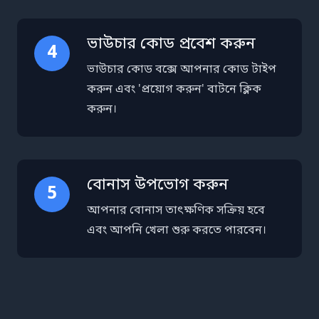
ভাউচার কোড প্রবেশ করুন
4
ভাউচার কোড বক্সে আপনার কোড টাইপ
করুন এবং 'প্রয়োগ করুন' বাটনে ক্লিক
করুন।
বোনাস উপভোগ করুন
5
আপনার বোনাস তাৎক্ষণিক সক্রিয় হবে
এবং আপনি খেলা শুরু করতে পারবেন।