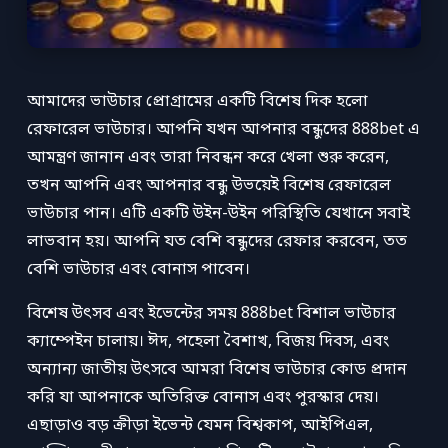
আমাদের ভাউচার প্রোগ্রামের একটি বিশেষ দিক হলো
রেফারেল ভাউচার। আপনি যখন আপনার বন্ধুদের 888bet এ
আমন্ত্রণ জানান এবং তারা নিবন্ধন করে খেলা শুরু করেন,
তখন আপনি এবং আপনার বন্ধু উভয়েই বিশেষ রেফারেল
ভাউচার পান। এটি একটি উইন-উইন পরিস্থিতি যেখানে সবাই
লাভবান হয়। আপনি যত বেশি বন্ধুদের রেফার করবেন, তত
বেশি ভাউচার এবং বোনাস পাবেন।
বিশেষ উৎসব এবং ইভেন্টের সময় 888bet বিশাল ভাউচার
ক্যাম্পেইন চালায়। ঈদ, পহেলা বৈশাখ, বিজয় দিবস, এবং
অন্যান্য জাতীয় উৎসবে আমরা বিশেষ ভাউচার কোড প্রদান
করি যা আপনাকে অতিরিক্ত বোনাস এবং পুরস্কার দেয়।
এছাড়াও বড় ক্রীড়া ইভেন্ট যেমন বিশ্বকাপ, আইপিএল,