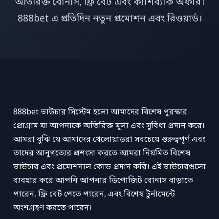
অতিরিক্ত বোনাস, ফ্রি বেট এবং ক্যাশব্যাক অফার।
888bet এ প্রতিদিন নতুন প্রমোশন এবং রিওয়ার্ড।
888bet ভাউচার সিস্টেম হলো আমাদের বিশেষ পুরস্কার
প্রোগ্রাম যা আপনাকে অতিরিক্ত মূল্য এবং সুবিধা প্রদান করে।
আমরা বুঝি যে আমাদের খেলোয়াড়রা সবচেয়ে গুরুত্বপূর্ণ এবং
তাদের আনুগত্যের প্রশংসা করতে আমরা নিয়মিত বিশেষ
ভাউচার এবং প্রমোশনাল কোড প্রদান করি। এই ভাউচারগুলো
ব্যবহার করে আপনি আপনার ডিপোজিট বোনাস বাড়াতে
পারেন, ফ্রি বেট পেতে পারেন, এবং বিশেষ টুর্নামেন্টে
অংশগ্রহণ করতে পারেন।