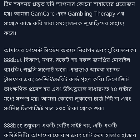
টিম সবসময় প্রস্তুত যদি আপনার কোনো সাহায্যের প্রয়োজন
হয়। আমরা GamCare এবং Gambling Therapy এর
সাথেও কাজ করি যারা সমস্যাজনক জুয়াড়িদের সাহায্য
করে।
আমাদের পেমেন্ট সিস্টেম অত্যন্ত নিরাপদ এবং সুবিধাজনক।
888bet বিকাশ, নগদ, রকেট সহ সকল জনপ্রিয় মোবাইল
ব্যাংকিং পদ্ধতি সাপোর্ট করে। এছাড়াও আমরা ব্যাংক
ট্রান্সফার এবং ক্রেডিট/ডেবিট কার্ড গ্রহণ করি। ডিপোজিট
তাৎক্ষণিক প্রসেস হয় এবং উইথড্রয়াল সাধারণত ২৪ ঘন্টার
মধ্যে সম্পন্ন হয়। আমরা কোনো লুকানো চার্জ নিই না এবং
সর্বনিম্ন ডিপোজিট মাত্র ১০০ টাকা থেকে শুরু।
888bet শুধুমাত্র একটি বেটিং সাইট নয়, এটি একটি
কমিউনিটি। আমাদের ফোরাম এবং চ্যাট রুমে হাজার হাজার