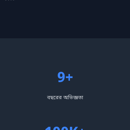
9+
বছরের অভিজ্ঞতা