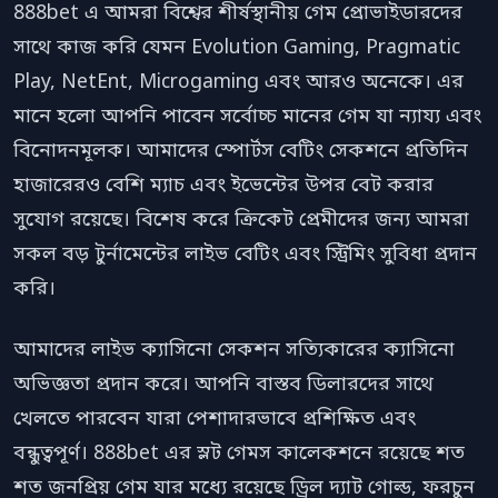
888bet এ আমরা বিশ্বের শীর্ষস্থানীয় গেম প্রোভাইডারদের
সাথে কাজ করি যেমন Evolution Gaming, Pragmatic
Play, NetEnt, Microgaming এবং আরও অনেকে। এর
মানে হলো আপনি পাবেন সর্বোচ্চ মানের গেম যা ন্যায্য এবং
বিনোদনমূলক। আমাদের স্পোর্টস বেটিং সেকশনে প্রতিদিন
হাজারেরও বেশি ম্যাচ এবং ইভেন্টের উপর বেট করার
সুযোগ রয়েছে। বিশেষ করে ক্রিকেট প্রেমীদের জন্য আমরা
সকল বড় টুর্নামেন্টের লাইভ বেটিং এবং স্ট্রিমিং সুবিধা প্রদান
করি।
আমাদের লাইভ ক্যাসিনো সেকশন সত্যিকারের ক্যাসিনো
অভিজ্ঞতা প্রদান করে। আপনি বাস্তব ডিলারদের সাথে
খেলতে পারবেন যারা পেশাদারভাবে প্রশিক্ষিত এবং
বন্ধুত্বপূর্ণ। 888bet এর স্লট গেমস কালেকশনে রয়েছে শত
শত জনপ্রিয় গেম যার মধ্যে রয়েছে ড্রিল দ্যাট গোল্ড, ফরচুন