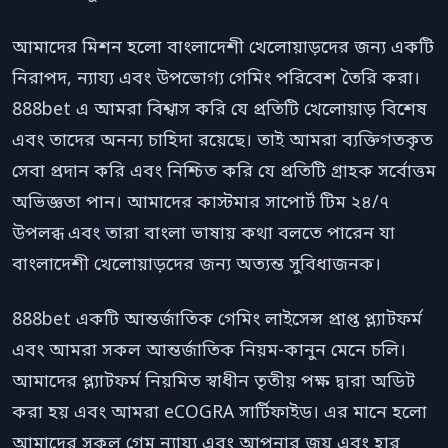
আমাদের মিশন হলো বাংলাদেশী খেলোয়াড়দের জন্য একটি
নিরাপদ, ন্যায্য এবং উপভোগ্য গেমিং পরিবেশ তৈরি করা।
888bet এ আমরা বিশ্বাস করি যে প্রতিটি খেলোয়াড় বিশেষ
এবং তাদের অনন্য চাহিদা রয়েছে। তাই আমরা ব্যক্তিগতকৃত
সেবা প্রদান করি এবং নিশ্চিত করি যে প্রতিটি গ্রাহক সর্বোত্তম
অভিজ্ঞতা পান। আমাদের কাস্টমার সাপোর্ট টিম ২৪/৭
উপলব্ধ এবং তারা বাংলা ভাষায় কথা বলতে পারেন যা
বাংলাদেশী খেলোয়াড়দের জন্য অত্যন্ত সুবিধাজনক।
888bet একটি আন্তর্জাতিক গেমিং লাইসেন্স প্রাপ্ত প্ল্যাটফর্ম
এবং আমরা সকল আন্তর্জাতিক নিয়ম-কানুন মেনে চলি।
আমাদের প্ল্যাটফর্ম নিয়মিত স্বাধীন তৃতীয় পক্ষ দ্বারা অডিট
করা হয় এবং আমরা eCOGRA সার্টিফাইড। এর মানে হলো
আমাদের সকল গেম ন্যায্য এবং আপনার জয় এবং হার