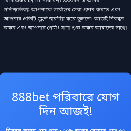
রোমাঞ্চকর গেমিং পরিবেশ। 888bet এ আমরা
প্রতিশ্রুতিবদ্ধ আপনাকে সর্বোত্তম সেবা প্রদান করতে এবং
আপনার প্রতিটি মুহূর্ত স্মরণীয় করে তুলতে। আজই নিবন্ধন
করুন এবং আপনার গেমিং যাত্রা শুরু করুন আমাদের সাথে।
888bet পরিবারে যোগ
দিন আজই!