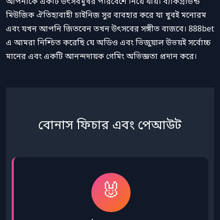
আপনাকে একটি উৎসবমুখর পরিবেশে নিয়ে যায়। ব্যাকগ্রাউন্ড
মিউজিক ঐতিহ্যবাহী চাইনিজ সুর ব্যবহার করে যা খুবই মনোরম
এবং যখন আপনি জিতবেন তখন উৎসবের সঙ্গীত বাজবে। 888bet
এ আমরা নিশ্চিত করেছি যে অডিও এবং ভিজুয়াল উভয়ই সর্বোচ্চ
মানের এবং একটি আনন্দদায়ক গেমিং অভিজ্ঞতা প্রদান করে।
বোনাস ফিচার এবং পেআউট
🐰