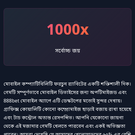
1000x
সর্বোচ্চ জয়
মোবাইল কম্প্যাটিবিলিটি ফরচুন র‍্যাবিটের একটি শক্তিশালী দিক।
গেমটি সম্পূর্ণভাবে মোবাইল ডিভাইসের জন্য অপটিমাইজড এবং
888bet মোবাইল অ্যাপে এটি ডেস্কটপের মতোই সুন্দর দেখায়।
গ্রাফিক্স কোয়ালিটি কোনো কম্প্রোমাইজ ছাড়াই বজায় রাখা হয়েছে
এবং টাচ কন্ট্রোল অত্যন্ত রেসপন্সিভ। আপনি যেকোনো জায়গা
থেকে এই মজাদার গেমটি খেলতে পারবেন এবং একই অভিজ্ঞতা