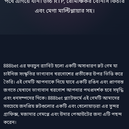
পথে এগিয়ে যান। উচ্চ RTP, রোমাঞ্চকর বোনাস ফিচার
এবং মেগা মাল্টিপ্লায়ার সহ।
888bet এর ফরচুন র‍্যাবিট হলো একটি অসাধারণ স্লট গেম যা
চাইনিজ সংস্কৃতির ভাগ্যবান খরগোশের প্রতীকের উপর ভিত্তি করে
তৈরি। এই গেমটি আপনাকে নিয়ে যাবে একটি রঙিন এবং প্রাণবন্ত
জগতে যেখানে ভাগ্যবান খরগোশ আপনার পথপ্রদর্শক হবে সমৃদ্ধি
এবং ধনসম্পদের দিকে। 888bet প্ল্যাটফর্মে এই গেমটি আমাদের
সবচেয়ে জনপ্রিয় স্লটগুলোর একটি এবং খেলোয়াড়রা এর সুন্দর
গ্রাফিক্স, মজাদার গেমপ্লে এবং উদার পেআউটের জন্য এটি পছন্দ
করেন।