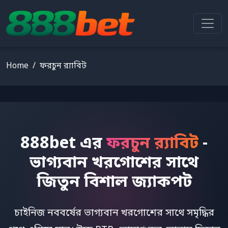
Home
ফরচুন র‍্যাবিট
888bet এর
ফরচুন র‍্যাবিট
-
ভাগ্যবান খরগোশের সাথে
জিতুন বিশাল জ্যাকপট
চাইনিজ নববর্ষের ভাগ্যবান খরগোশের সাথে সমৃদ্ধির