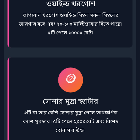
ওয়াইল্ড খরগোশ
ভাগ্যবান খরগোশ ওয়াইল্ড সিম্বল সকল সিম্বলের
জায়গায় বসে এবং ২x-১০x মাল্টিপ্লায়ার দিতে পারে।
৫টি পেলে ১০০০x বেট।
🪙
সোনার মুদ্রা স্ক্যাটার
৩টি বা তার বেশি সোনার মুদ্রা পেলে তাৎক্ষণিক
ক্যাশ পুরস্কার। ৫টি পেলে ২০০x বেট এবং বিশেষ
বোনাস রাউন্ড।