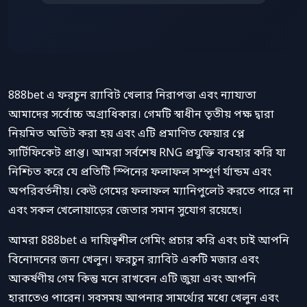
888bet এ ফরচুন র‍্যাবিট খেলার নিরাপত্তা এবং ন্যায্যতা
আমাদের সর্বোচ্চ অগ্রাধিকার। গেমটি স্বাধীন তৃতীয় পক্ষ দ্বারা
নিয়মিত অডিট করা হয় এবং এটি প্রমাণিত ফেয়ার প্লে
সার্টিফিকেট প্রাপ্ত। আমরা সর্বশেষ RNG প্রযুক্তি ব্যবহার করি যা
নিশ্চিত করে যে প্রতিটি স্পিনের ফলাফল সম্পূর্ণ র্যান্ডম এবং
অপরিবর্তনীয়। কেউ গেমের ফলাফল ম্যানিপুলেট করতে পারে না
এবং সকল খেলোয়াড়ের জেতার সমান সুযোগ রয়েছে।
আমরা 888bet এ দায়িত্বশীল গেমিং প্রচার করি এবং চাই আপনি
বিনোদনের জন্য খেলুন। ফরচুন র‍্যাবিট একটি মজার এবং
আকর্ষণীয় গেম কিন্তু মনে রাখবেন এটি জুয়া এবং আপনি
হারাতেও পারেন। সবসময় আপনার সামর্থ্যের মধ্যে খেলুন এবং