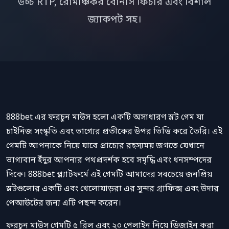
উচ্চ RTP, রোমাঞ্চকর বোনাস ফিচার এবং বিশাল
জ্যাকপট সহ।
888bet এর ফরচুন মাউস হলো একটি অসাধারণ স্লট গেম যা
চাইনিজ সংস্কৃতি এবং ভাগ্যের প্রতীকের উপর ভিত্তি করে তৈরি। এই
গেমটি আপনাকে নিয়ে যাবে প্রাচ্যের রহস্যময় জগতে যেখানে
ভাগ্যবান ইঁদুর আপনার পথপ্রদর্শক হবে সমৃদ্ধি এবং ধনসম্পদের
দিকে। 888bet প্ল্যাটফর্মে এই গেমটি আমাদের সবচেয়ে জনপ্রিয়
স্লটগুলোর একটি এবং খেলোয়াড়রা এর সুন্দর গ্রাফিক্স এবং উদার
পেআউটের জন্য এটি পছন্দ করেন।
ফরচুন মাউস গেমটি ৫ রিল এবং ২০ পেলাইন নিয়ে ডিজাইন করা