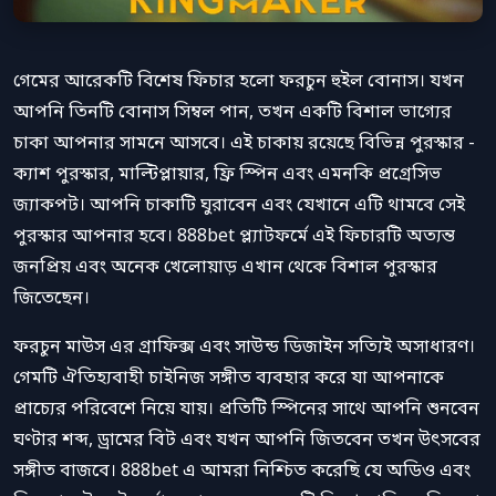
গেমের আরেকটি বিশেষ ফিচার হলো ফরচুন হুইল বোনাস। যখন
আপনি তিনটি বোনাস সিম্বল পান, তখন একটি বিশাল ভাগ্যের
চাকা আপনার সামনে আসবে। এই চাকায় রয়েছে বিভিন্ন পুরস্কার -
ক্যাশ পুরস্কার, মাল্টিপ্লায়ার, ফ্রি স্পিন এবং এমনকি প্রগ্রেসিভ
জ্যাকপট। আপনি চাকাটি ঘুরাবেন এবং যেখানে এটি থামবে সেই
পুরস্কার আপনার হবে। 888bet প্ল্যাটফর্মে এই ফিচারটি অত্যন্ত
জনপ্রিয় এবং অনেক খেলোয়াড় এখান থেকে বিশাল পুরস্কার
জিতেছেন।
ফরচুন মাউস এর গ্রাফিক্স এবং সাউন্ড ডিজাইন সত্যিই অসাধারণ।
গেমটি ঐতিহ্যবাহী চাইনিজ সঙ্গীত ব্যবহার করে যা আপনাকে
প্রাচ্যের পরিবেশে নিয়ে যায়। প্রতিটি স্পিনের সাথে আপনি শুনবেন
ঘণ্টার শব্দ, ড্রামের বিট এবং যখন আপনি জিতবেন তখন উৎসবের
সঙ্গীত বাজবে। 888bet এ আমরা নিশ্চিত করেছি যে অডিও এবং