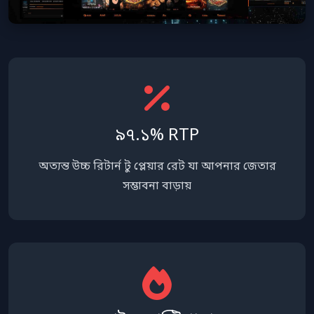
৯৭.১% RTP
অত্যন্ত উচ্চ রিটার্ন টু প্লেয়ার রেট যা আপনার জেতার
সম্ভাবনা বাড়ায়