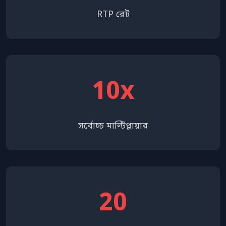
RTP রেট
10x
সর্বোচ্চ মাল্টিপ্লায়ার
20