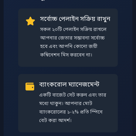
সর্বোচ্চ পেলাইন সক্রিয় রাখুন
সকল ২০টি পেলাইন সক্রিয় রাখলে
আপনার জেতার সম্ভাবনা সর্বোচ্চ
হবে এবং আপনি কোনো জয়ী
কম্বিনেশন মিস করবেন না।
ব্যাংকরোল ম্যানেজমেন্ট
একটি বাজেট সেট করুন এবং তার
মধ্যে থাকুন। আপনার মোট
ব্যাংকরোলের ১-২% প্রতি স্পিনে
বেট করা আদর্শ।