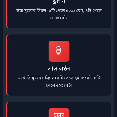
ড্রাগন
উচ্চ মূল্যের সিম্বল। ৫টি পেলে ৫০০x বেট, ৪টি পেলে
১০০x বেট।
🏮
লাল লণ্ঠন
মাঝারি মূ ল্যের সিম্বল। ৫টি পেলে ২৫০x বেট, ৪টি
পেলে ৫০x বেট।