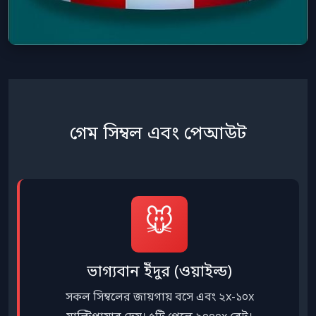
গেম সিম্বল এবং পেআউট
🐭
ভাগ্যবান ইঁদুর (ওয়াইল্ড)
সকল সিম্বলের জায়গায় বসে এবং ২x-১০x