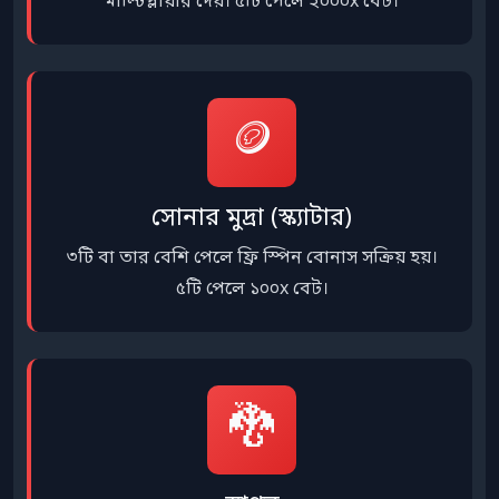
মাল্টিপ্লায়ার দেয়। ৫টি পেলে ২০০০x বেট।
🪙
সোনার মুদ্রা (স্ক্যাটার)
৩টি বা তার বেশি পেলে ফ্রি স্পিন বোনাস সক্রিয় হয়।
৫টি পেলে ১০০x বেট।
🐉