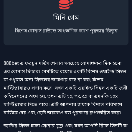
মিনি গেম
বিশেষ বোনাস রাউন্ডে তাৎক্ষণিক ক্যাশ পুরস্কার জিতুন
888bet এ ফরচুন মাউস খেলার সবচেয়ে রোমাঞ্চকর দিক হলো
এর বোনাস ফিচার। গেমটিতে রয়েছে একটি বিশেষ ওয়াইল্ড সিম্বল
যা শুধুমাত্র অন্য সিম্বলের জায়গায় বসে না বরং র্যান্ডম
মাল্টিপ্লায়ারও প্রদান করে। যখন একটি ওয়াইল্ড সিম্বল একটি জয়ী
কম্বিনেশনের অংশ হয়, তখন এটি ২x, ৩x, ৫x বা এমনকি ১০x
মাল্টিপ্লায়ার দিতে পারে। এটি আপনার জয়কে বিশাল পরিমাণে
বাড়িয়ে দেয় এবং ছোট জয়কেও বড় পুরস্কারে রূপান্তরিত করে।
স্ক্যাটার সিম্বল হলো সোনার মুদ্রা এবং যখন আপনি রিলে তিনটি বা