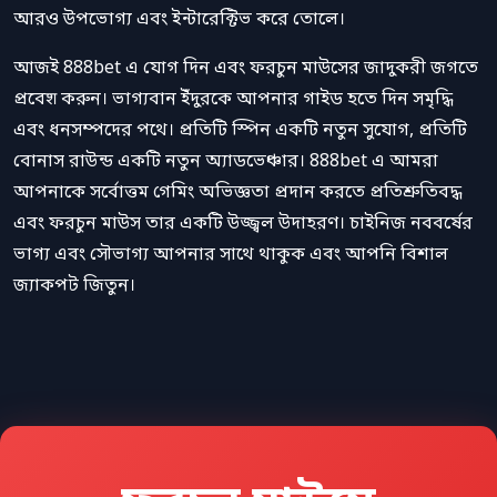
আরও উপভোগ্য এবং ইন্টারেক্টিভ করে তোলে।
আজই 888bet এ যোগ দিন এবং ফরচুন মাউসের জাদুকরী জগতে
প্রবেश করুন। ভাগ্যবান ইঁদুরকে আপনার গাইড হতে দিন সমৃদ্ধি
এবং ধনসম্পদের পথে। প্রতিটি স্পিন একটি নতুন সুযোগ, প্রতিটি
বোনাস রাউন্ড একটি নতুন অ্যাডভেঞ্চার। 888bet এ আমরা
আপনাকে সর্বোত্তম গেমিং অভিজ্ঞতা প্রদান করতে প্রতিশ্রুতিবদ্ধ
এবং ফরচুন মাউস তার একটি উজ্জ্বল উদাহরণ। চাইনিজ নববর্ষের
ভাগ্য এবং সৌভাগ্য আপনার সাথে থাকুক এবং আপনি বিশাল
জ্যাকপট জিতুন।