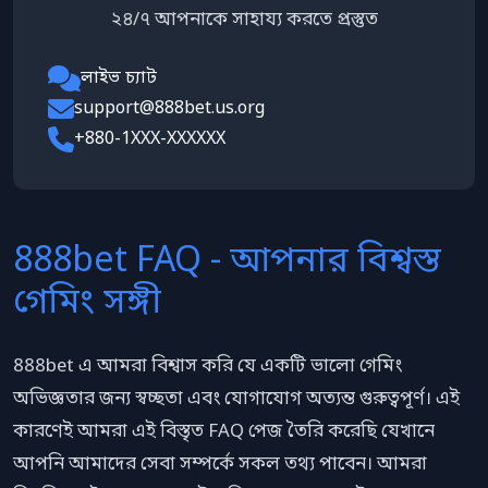
২৪/৭ আপনাকে সাহায্য করতে প্রস্তুত
লাইভ চ্যাট
support@888bet.us.org
+880-1XXX-XXXXXX
888bet FAQ - আপনার বিশ্বস্ত
গেমিং সঙ্গী
888bet এ আমরা বিশ্বাস করি যে একটি ভালো গেমিং
অভিজ্ঞতার জন্য স্বচ্ছতা এবং যোগাযোগ অত্যন্ত গুরুত্বপূর্ণ। এই
কারণেই আমরা এই বিস্তৃত FAQ পেজ তৈরি করেছি যেখানে
আপনি আমাদের সেবা সম্পর্কে সকল তথ্য পাবেন। আমরা