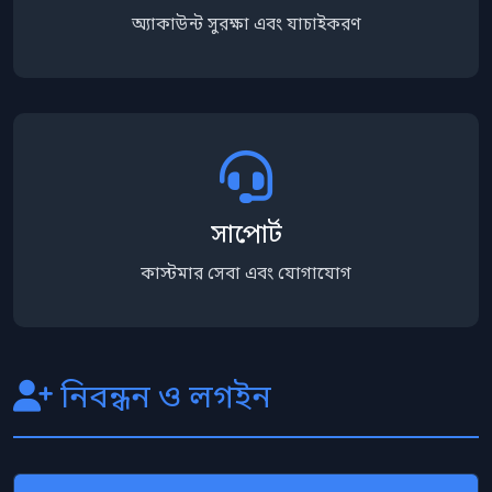
অ্যাকাউন্ট সুরক্ষা এবং যাচাইকরণ
সাপোর্ট
কাস্টমার সেবা এবং যোগাযোগ
নিবন্ধন ও লগইন