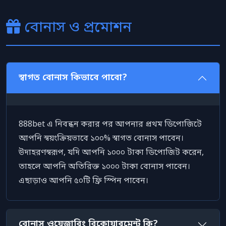
বোনাস ও প্রমোশন
স্বাগত বোনাস কিভাবে পাবো?
888bet এ নিবন্ধন করার পর আপনার প্রথম ডিপোজিটে
আপনি স্বয়ংক্রিয়ভাবে ১০০% স্বাগত বোনাস পাবেন।
উদাহরণস্বরূপ, যদি আপনি ১০০০ টাকা ডিপোজিট করেন,
তাহলে আপনি অতিরিক্ত ১০০০ টাকা বোনাস পাবেন।
এছাড়াও আপনি ৫০টি ফ্রি স্পিন পাবেন।
বোনাস ওয়েজারিং রিকোয়ারমেন্ট কি?