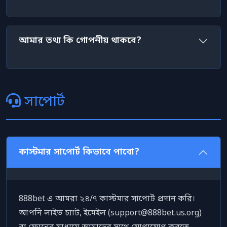
আমার তথ্য কি গোপনীয় থাকবে?
সাপোর্ট
কাস্টমার সাপোর্ট কিভাবে পাবো?
888bet এ আমরা ২৪/৭ কাস্টমার সাপোর্ট প্রদান করি।
আপনি লাইভ চ্যাট, ইমেইল (
support@888bet.us.org
)