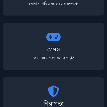
বোনাস দাবি এবং ব্যবহার সম্পর্কে
গেমস
গেম নিয়ম এবং খেলার পদ্ধতি
নিরাপত্তা