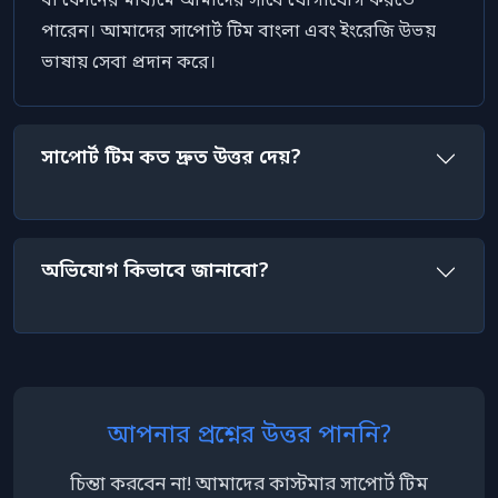
বা ফোনের মাধ্যমে আমাদের সাথে যোগাযোগ করতে
পারেন। আমাদের সাপোর্ট টিম বাংলা এবং ইংরেজি উভয়
ভাষায় সেবা প্রদান করে।
সাপোর্ট টিম কত দ্রুত উত্তর দেয়?
অভিযোগ কিভাবে জানাবো?
আপনার প্রশ্নের উত্তর পাননি?
চিন্তা করবেন না! আমাদের কাস্টমার সাপোর্ট টিম