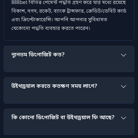
888bet বিভিন্ন পেমেন্ট পদ্ধতি গ্রহণ করে যার মধ্যে রয়েছে
বিকাশ, নগদ, রকেট, ব্যাংক ট্রান্সফার, ক্রেডিট/ডেবিট কার্ড
এবং ক্রিপ্টোকারেন্সি। আপনি আপনার সুবিধামত
যেকোনো পদ্ধতি ব্যবহার করতে পারেন।
ন্যূনতম ডিপোজিট কত?
উইথড্রয়াল করতে কতক্ষণ সময় লাগে?
কি কোনো ডিপোজিট বা উইথড্রয়াল ফি আছে?