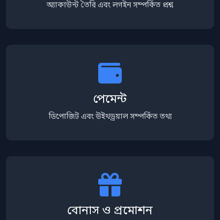
অ্যাকাউন্ট তৈরি এবং লগইন সম্পর্কিত প্রশ্ন
পেমেন্ট
ডিপোজিট এবং উইথড্রয়াল সম্পর্কিত তথ্য
বোনাস ও প্রমোশন