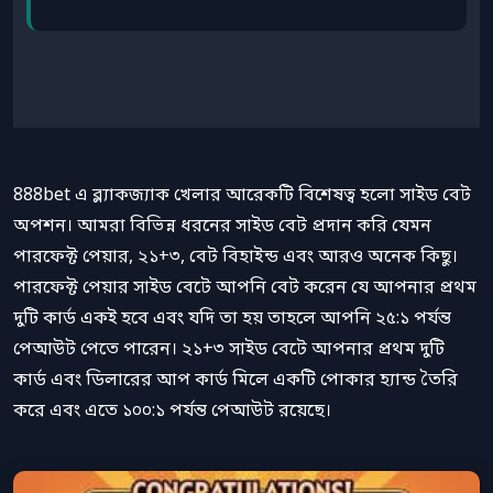
888bet এ ব্ল্যাকজ্যাক খেলার আরেকটি বিশেষত্ব হলো সাইড বেট
অপশন। আমরা বিভিন্ন ধরনের সাইড বেট প্রদান করি যেমন
পারফেক্ট পেয়ার, ২১+৩, বেট বিহাইন্ড এবং আরও অনেক কিছু।
পারফেক্ট পেয়ার সাইড বেটে আপনি বেট করেন যে আপনার প্রথম
দুটি কার্ড একই হবে এবং যদি তা হয় তাহলে আপনি ২৫:১ পর্যন্ত
পেআউট পেতে পারেন। ২১+৩ সাইড বেটে আপনার প্রথম দুটি
কার্ড এবং ডিলারের আপ কার্ড মিলে একটি পোকার হ্যান্ড তৈরি
করে এবং এতে ১০০:১ পর্যন্ত পেআউট রয়েছে।