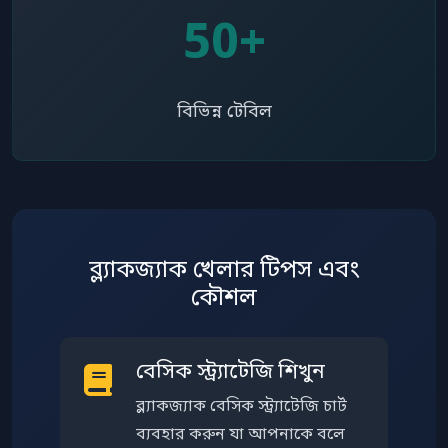
50+
বিভিন্ন টেবিল
ব্ল্যাকজ্যাক খেলার টিপস এবং
কৌশল
বেসিক স্ট্র্যাটেজি শিখুন
ব্ল্যাকজ্যাক বেসিক স্ট্র্যাটেজি চার্ট
ব্যবহার করুন যা আপনাকে বলে