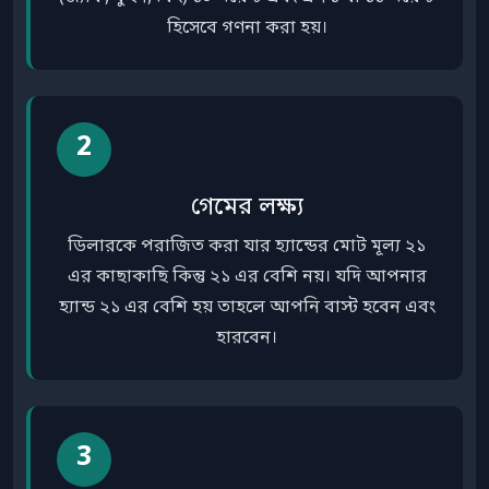
হিসেবে গণনা করা হয়।
2
গেমের লক্ষ্য
ডিলারকে পরাজিত করা যার হ্যান্ডের মোট মূল্য ২১
এর কাছাকাছি কিন্তু ২১ এর বেশি নয়। যদি আপনার
হ্যান্ড ২১ এর বেশি হয় তাহলে আপনি বাস্ট হবেন এবং
হারবেন।
3