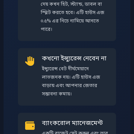
দেয় কখন হিট, স্ট্যান্ড, ডাবল বা
স্প্লিট করতে হবে। এটি হাউস এজ
০.৫% এর নিচে নামিয়ে আনতে
পারে।
কখনো ইন্স্যুরেন্স নেবেন না
ইন্স্যুরেন্স বেট দীর্ঘমেয়াদে
লাভজনক নয়। এটি হাউস এজ
বাড়ায় এবং আপনার জেতার
সম্ভাবনা কমায়।
ব্যাংকরোল ম্যানেজমেন্ট
একটি বাজেট সেট করুন এবং তার