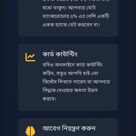
মধ্যে থাকুন। আপনার মোট
ব্যাংকরোলের ৫% এর বেশি একটি
একক হ্যান্ডে বেট করবেন না।
কার্ড কাউন্টিং
যদিও অনলাইনে কার্ড কাউন্টিং
কঠিন, তবুও আপনি হাই-লো
সিস্টেম শিখতে পারেন যা আপনার
সিদ্ধান্ত নেওয়ার ক্ষমতা উন্নত
করবে।
আবেগ নিয়ন্ত্রণ করুন