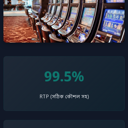
99.5%
RTP (সঠিক কৌশল সহ)